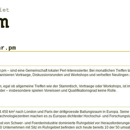
hr.pm
.pm – sind eine Gemeinschaft lokaler Perl-Interessierter. Bei monatlichen Treffe
nisieren Vortraege, Diskussionsrunden und Workshops und verhelfen Neulingen zu e
, egal ob allgemeine Treffen wie der Stammtisch, Vortraege oder Workshops, ist im
eder – insbesondere spielen Vorwissen und Qualifikationsgrad keine Rolle.
f 4.450 km² nach London und Paris der drittgroesste Ballungsraum in Europa. Sei
Technologiezentren machen es zu Europas dichtester Hochschul- und Forschungsla
inst von Schwer- und Foerderindustrie dominierte Ruhrgebiet vor Herausforderunge
00 Unternehmen mit Sitz im Ruhrgebiet befinden sich heute bereits 10 der 50 ums