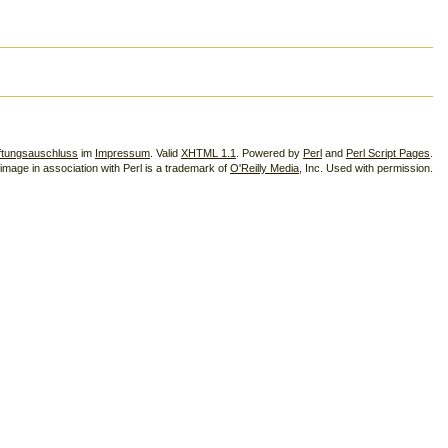
ftungsauschluss
im
Impressum
. Valid
XHTML 1.1
. Powered by
Perl
and
Perl Script Pages
.
image in association with Perl is a trademark of
O'Reilly Media
, Inc. Used with permission.