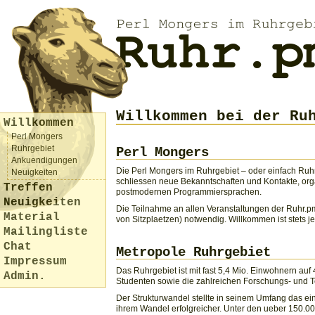
Willkommen bei der Ru
Willkommen
Perl Mongers
Ruhrgebiet
Perl Mongers
Ankuendigungen
Die Perl Mongers im Ruhrgebiet – oder einfach Ruhr
Neuigkeiten
schliessen neue Bekanntschaften und Kontakte, orga
Treffen
postmodernen Programmiersprachen.
Neuigkeiten
Die Teilnahme an allen Veranstaltungen der Ruhr.pm
Material
von Sitzplaetzen) notwendig. Willkommen ist stets j
Mailingliste
Chat
Metropole Ruhrgebiet
Impressum
Das Ruhrgebiet ist mit fast 5,4 Mio. Einwohnern au
Admin.
Studenten sowie die zahlreichen Forschungs- und 
Der Strukturwandel stellte in seinem Umfang das e
ihrem Wandel erfolgreicher. Unter den ueber 150.0