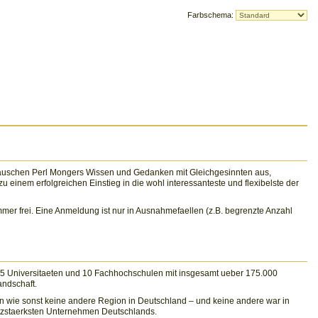
Farbschema:
n tauschen Perl Mongers Wissen und Gedanken mit Gleichgesinnten aus,
inem erfolgreichen Einstieg in die wohl interessanteste und flexibelste der
mer frei. Eine Anmeldung ist nur in Ausnahmefaellen (z.B. begrenzte Anzahl
ne 5 Universitaeten und 10 Fachhochschulen mit insgesamt ueber 175.000
ndschaft.
n wie sonst keine andere Region in Deutschland – und keine andere war in
atzstaerksten Unternehmen Deutschlands.